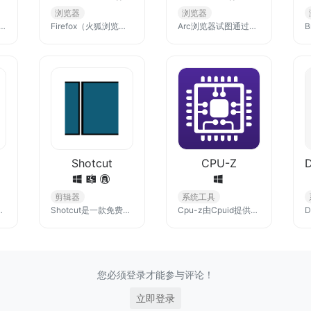
浏览器
浏览器
能和完备的自定义选项探索网络。你可以通过 Safari 浏览器浏览站点、翻译网页以及跨 iOS、iPadOS 和 macOS 访问你的标签页。
Firefox（火狐浏览器）是一款功能全面、安全可靠且用户友好的浏览器，由非营利组织 Mozilla 全力开发，Windows、Mac、Linux、Android、与 iOS 版皆可免费下载。
Arc浏览器试图通过其独特的设计和功能，为用户提供一种新的、更高效和有组织的互联网浏览方式。尽管它仍处于早期阶段，但已经显示出相当的潜力和创新性
Shotcut
CPU-Z
剪辑器
系统工具
，无推送，无后台，小而强大，给你淋漓尽致的浏览体验。
Shotcut是一款免费开源跨平台视频编辑软件，支持多种格式，无需导入，使用简单，界面清爽无广告，支持中文，可以自定义渲染导出的视频分辨率和音视频参数。
Cpu-z由Cpuid提供是一个免费的系统信息软件，它收集有关计算机主要装置的信息。 它报告数据，如处理器名称和号码、代号、过程、包装、高速缓存水平、主板和芯片详情（如内存类型、大小、时序和SPD）。 这个应用可以实时测量核心内部频率和内存频率。
您必须登录才能参与评论！
立即登录