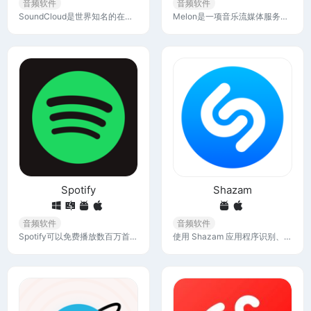
音频软件
音频软件
SoundCloud是世界知名的在线歌曲和音频平台之一，平台所拥有的音乐作品超过3亿，其中包括歌曲、专辑和播客。
Melon是一项音乐流媒体服务，提供最新音乐、Melon Chart、MV、Music Wave等多种内容。
Spotify
Shazam
音频软件
音频软件
Spotify可以免费播放数百万首歌曲、专辑和原创播客，随时随地流式传输音乐和播客。立即从Uptodown或Google Play Store下载。 您还可以在App Store中找到iOS版本。访问广泛的音频内容库（包括有声读物），发现新专辑并享受所有最喜爱的内容，无论是在家里还是出门旅行!
使用 Shazam 应用程序识别、聆听和发现歌曲，识别您的周围播放的音乐。探索您喜欢的音乐。在 Shazam 上发现歌曲、歌词和艺术家。