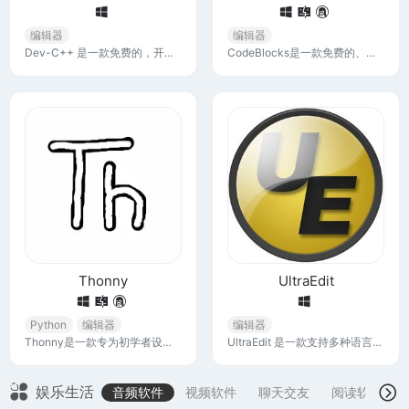
编辑器
编辑器
Dev-C++ 是一款免费的，开源的 Windows 系统集成开发环境 (IDE)。它支持 GCC 基础编译器，如 Mingw、Cygwin 等。这个软件用于写作、编译和执行 C++ 程序。
CodeBlocks是一款免费的、开源的、跨平台 C，C++ 和 Fortran IDE，旨在满足用户最高要求。它具有很高的扩展性和完全可配置的插件功能。
Thonny
UltraEdit
Python
编辑器
编辑器
Thonny是一款专为初学者设计的Python IDE。它内置了Python 3.10，因此您只需要安装并立即开始编程。该应用支持Windows、macOS和Linux平台，可以通过pip install thonny命令或从thonny.org网站下载最新版本来安装
UltraEdit 是一款支持多种语言和文件格式的文本编辑器，具有搜索和替换、语法高亮、代码折叠、FTP/SFTP、SSH/Telnet、宏、脚本等功能。
娱乐生活
音频软件
视频软件
聊天交友
阅读软件