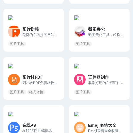
图片拼接
截图美化
免费的在线拼图网站，提供基础的图片拼接功能，将多张图片按网格或瀑布流风格拼接成一张图。支持无缝拼接，批量添加、拖拽排序等。
截图美化工具，轻松制作手机、电脑或网站的精美截图，你可以调整阴影、位置、背景色、倾斜角和画面比例等，让截图看起来更精美。
图片工具
图片工具
图片转PDF
证件照制作
图片转PDF免费转换器可以将JPG、GIF、BMP、PNG和TIFF等格式的图片转换为PDF文件。您可以自定义PDF的尺寸、方向和页边距，在线使用，无需下载或注册。
非常好用的在线证件照生成器。只需上传一张生活照就能快速裁剪成一寸，两寸证件照。智能抠图更换证件照底色甚至替换服装。需要证件照确又不想跑照相馆？这款工具可以帮到你
图片工具
格式转换
图片工具
在线PS
Emoji表情大全
在线PS图片编辑器允许您编辑照片、应用效果、过滤、添加文本、裁剪或调整图片大小。在浏览器中免费进行在线照片编辑！
Emoji表情大全收藏了世界上最大的表情符号，通过强大的搜索功能（按关键字搜索或浏览类别）找到您需要的表情符号。预览任何表情符号，并将其复制到您的文档、消息和社交帖子中。