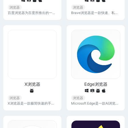
浏览器
浏览器
百度浏览器为百度所推出的一款全能移动端浏览器，在提供极致的百度搜索体验的同时，满足浏览网页、获取资讯、阅读小说、观看视频、吐槽段子等全方位的信息及娱乐需求
Brave浏览器是一款快速、私密且安全的网络浏览器，适用于 PC、Mac 和移动设备。立即下载即可享受更快的无广告浏览体验，并通过阻止跟踪软件来节省数据和电池寿命。
X浏览器
Edge浏览器
浏览器
浏览器
X浏览器是一款极简快速的手机浏览器，内建支持油猴脚本，按需增强功能，无新闻，无推送，无后台，小而强大，给你淋漓尽致的浏览体验。
Microsoft Edge是一款AI浏览器，以全新外观体验Web，旨在帮助您轻松导航、支持 AI 功能并在浏览时最大程度地减少干扰，同时继续保持性能和安全性。