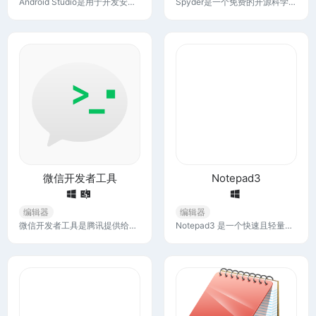
Android Studio是用于开发安卓应用的官方集成开发环境 (IDE)，软件开发者可利用 IDE 中的工具为 Android 平台设计、构建、运行和测试软件。
Spyder是一个免费的开源科学环境，用 Python 编写，由 Python 设计，为科学家、工程师和数据分析师设计。它具有综合开发工具的高级编辑、分析、调试和分析功能与科学软件包的数据探索、交互式执行、深度检查和美观可视化功能的独特组合。
微信开发者工具
Notepad3
编辑器
编辑器
微信开发者工具是腾讯提供给开发者的一个强大工具，它可以帮助开发者们更加方便地开发和调试微信小程序和公众号网页。
Notepad3 是一个快速且轻量级的基于 Scintilla 的文本编辑器，具有语法高亮功能。它的内存占用很小，但功能强大，足以处理大多数编程作业。