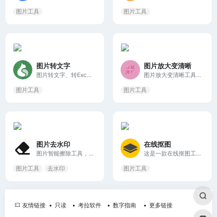
图片工具
图片工具
图片转文字
图片放大变清晰
图片转文字、转Excel表格、PDF转Word，点击上方按钮选择图片，将图片拖入此虚线框，从剪切板粘贴截图，最多可选择50张，支持 JPG/PNG/BMP/GIF/SVG 格式
图片放大变清晰工具，利用人工智能深度卷积神经网络技术的图片放大服务，它能够实现图片的无损放大，特别适合动漫图像和插图的放大处理。
图片工具
图片工具
图片去水印
在线抠图
图片智能擦除工具，可以帮助用户轻松去除图片中的不想要的元素，无论是水印、Logo还是背景中的人群，都能智能地擦除并恢复背景，让图片看起来更加完美。
这是一款在线抠图工具，轻点一下，即可一键自动去除背景，凭借智能的AI，不要花费数小时手动拾取像素，省去大量的编辑时间。立即上传您的图片试试。
图片工具
去水印
图片工具
友情链接
只读
考拉软件
数字指南
更多链接