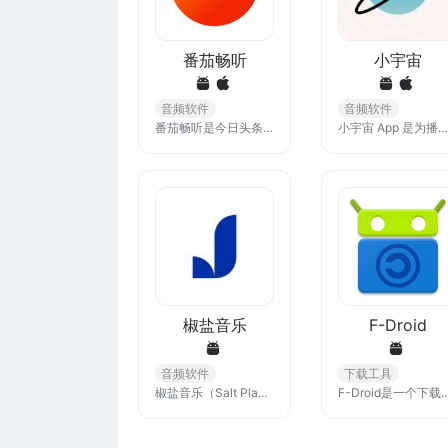
番茄畅听
小宇宙
音频软件
音频软件
番茄畅听是今日头条推出的、面向网文爱好者的免费产品，拥有海量正版小说，支持用户听书看书，致力于为读者提供畅听不花钱的极致体验。
小宇宙 App 是为播客而生的产品，高质量播客内容讨论，和懂播客的人谈天说地，精确记录收听播客的每一分钟，全网搜索想听的播客，让你发现好播客
椒盐音乐
F-Droid
音频软件
下载工具
椒盐音乐（Salt Player）是一款安卓平台本地音乐播放软件，数十万用户选择的本地音乐播放器，提供专业的媒体库和数据分析、个性化的主题和设置、强大的歌词和投送功能
F-Droid是一个下载安卓应用程序的应用商店；其功能类似于Google Play商店，但只包含自由及开放源代码软件。应用可从F-