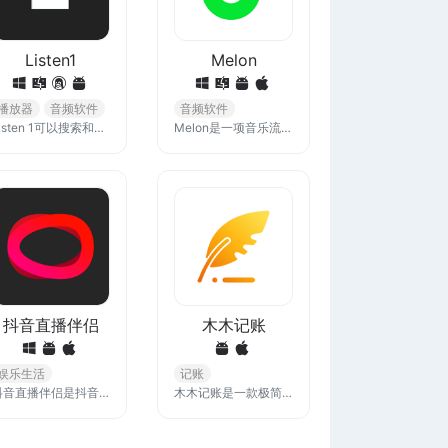
Listen1
Melon
播放器
音频软件
音频软件
Listen 1可以搜索和播放来自网易云音乐，QQ音乐，酷狗音乐，酷我音乐，Bilibili，咪咕音乐网站的歌曲，让你的曲库更全面。
Melon是一项音乐流媒体服务，提供最新音乐、Melon Chart、MV、Music Wave等多种内容。
抖音直播伴侣
木木记账
娱乐生活
记账
抖音直播伴侣是抖音官方直播工具，已覆盖泛娱乐直播、游戏直播、电商直播、虚拟直播、PICO直播等类型，后续将开放更多直播类型，为你提供高性能、高画质的专业开播能力，拿起手机随时随地直播身边事～
木木记账是一款极简的记账APP，可以记录日常收支，交通开支，购物开支，装修开支等多种账目，分类清晰，也可自定义分类，记账流程简单流畅，还可以添加备注、图片，帮您养成记账习惯。