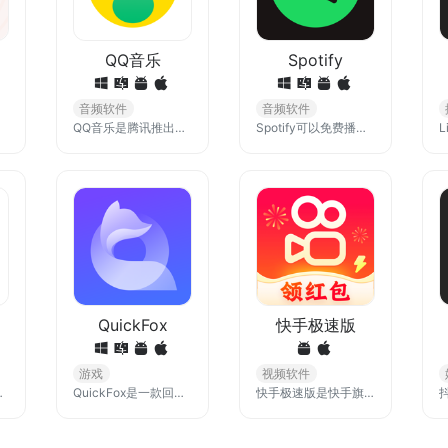
QQ音乐
Spotify
音频软件
音频软件
QQ音乐是腾讯推出的一款音乐软件，海量音乐在线试听、新歌热歌在线首发、歌词翻译、手机铃声下载、高品质无损音乐试听、海量无损曲库、正版音乐下载、空间背景音乐设置、MV观看等，是互联网音乐播放和下载的优选。
Spotify可以免费播放数百万首歌曲、专辑和原创播客，随时随地流式传输音乐和播客。立即从Uptodown或Google Play Store下载。 您还可以在App Store中找到iOS版本。访问广泛的音频内容库（包括有声读物），发现新专辑并享受所有最喜爱的内容，无论是在家里还是出门旅行!
QuickFox
快手极速版
游戏
视频软件
Droid网站或直接从F-Droid客户端应用浏览及安装。
QuickFox是一款回国加速器，能让你在海外秒开4K高清视频，同步弹幕追剧，还能降低国服游戏延迟，适合追剧、听歌、打游戏的海外党们！论是手机、电脑还是平板都可以用，简直太给力了！
快手极速版是快手旗下的轻量级版本应用，占用内存少，运行更流畅，不仅继承了快手的核心功能，满足了用户快速浏览视频的需求，还在用户体验和性能优化上做出了诸多改进。