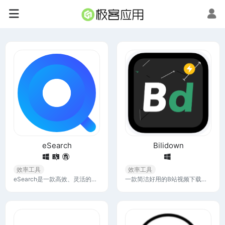
eSearch
Bilidown
效率工具
效率工具
eSearch是一款高效、灵活的全文搜索引擎，支持录屏截屏、OCR识别、以图搜图、搜索翻译等功能，经过数次版本迭代，eSearch 的功能愈加丰富。
一款简洁好用的B站视频下载工具，支持由UP主上传的单集，多集及相关封面，弹幕，字幕，音乐，刮削等等。 支持任意粒度批量组合，登录后支持到1080P，大会员可获取所有音质及画质。