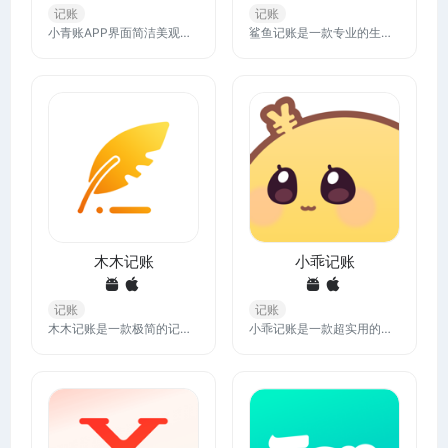
记账
记账
小青账APP界面简洁美观，而且支持直接语音/文字输入进行记账，让记账变得非常简单快捷，同时记账日历和图表分析也很清晰，免费的基础功能也很实用。
鲨鱼记账是一款专业的生活记账软件，极简的的操作流程，让你轻松上手，三秒钟即可完成记账，赶快下载鲨鱼记账APP，极速体验省钱的快感
木木记账
小乖记账
记账
记账
木木记账是一款极简的记账APP，可以记录日常收支，交通开支，购物开支，装修开支等多种账目，分类清晰，也可自定义分类，记账流程简单流畅，还可以添加备注、图片，帮您养成记账习惯。
小乖记账是一款超实用的记账app，简约清爽的智能记账软件，操作简单易上手可实现语音智能记账和自动记账，简直是懒人癌的福利啦！