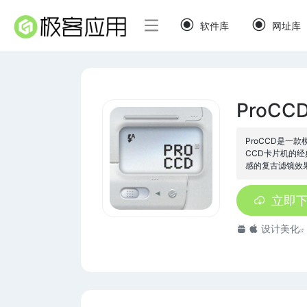
软件库
网址库
ProC
ProCCD是一
CCD卡片机的
感的复古滤镜效
立即
设计美化