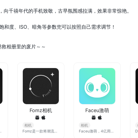
核，向千禧年代的手机致敬，古早氛围感拉满，效果非常惊艳。
饱和度、ISO、暗角等参数兜可以按照自己需求调节！
拯救相册里的废片～～
Fomz相机
Faceu激萌
相机
相机
的外形、换卷的方式，时间戳，乃至快门的声音，都在每一个细节忠实地还原胶片相机的使用感受。
Fomz是一款将潮流元素融入复古胶片的相机App。每款相机主题都在保留了胶片相机特有质感的同时，也为它赋予了更多的意义和场景，让你在生活中无论哪种场合，总能有一款Fomz Film能与之契合。
Faceu激萌，4亿用户选择的自拍美颜相机，国内行业第一家具有贴纸功能的超级相机。海量多样化潮流贴纸、小白跟拍录像功能、精致五官微调、自由补妆搭配、各种高级主题滤镜，自拍总有新玩法。