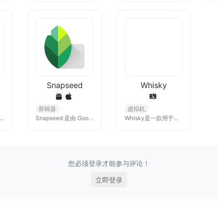
Snapseed
Whisky
剪辑器
虚拟机
源的绘画软件，提供专业的绘图、动画制作与其他图像编辑等功能，支持完整的颜色管理、OpenGL加速、自带超过100款专业笔刷预设、四方连续和绘画辅助尺、标签和资源包管理及矢量图形和文字排版等多种工具。
Snapseed 是由 Google 开发的一款全面而专业的照片编辑工具。凭借其强大的功能和易用性成为许多摄影师和摄影爱好者的首选照片编辑应用之一。
Whisky是一款用于在MacOS上运行Windows应用程序的软件，它基于开源的Wine项目，通过将Windows API调用转化为POSIX调用，使 Windows应用程序能够在Unix系统上运行。
您必须登录才能参与评论！
立即登录