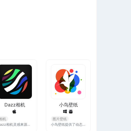
Dazz相机
小鸟壁纸
相机
图片壁纸
Dazz相机灵感来源于复古胶片相机，我们根据胶片摄影样张，100%还原胶片的色彩，质感和噪点。还会有有趣的漏光效果。无需后期编辑，轻轻一按即刻呈现最真实的胶片摄影和视频。
小鸟壁纸提供了动态壁纸，动态桌面，动态图片等多种高清动态视频效果桌面壁纸高清动态视频桌面，动态壁纸，静态桌面之间随心切换，桌面壁纸软件下载就到小鸟动态壁纸。