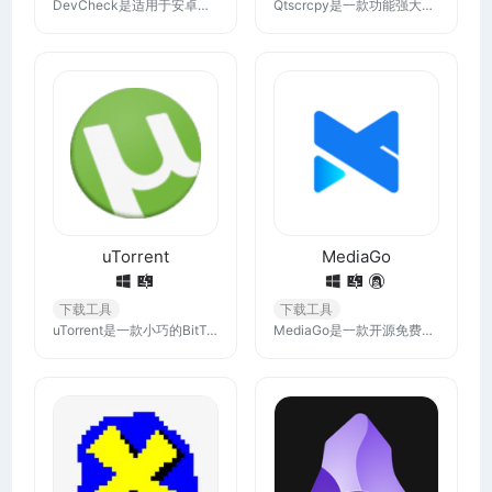
DevCheck是适用于安卓的全面的硬件和软件信息APP，从CPU和GPU详细信息到电池健康状况和相机规格，DevCheck为您提供设备硬件、应用程序和操作系统的完整快照。
Qtscrcpy是一款功能强大的投屏工具，通过USB或网络连接安卓设备，实现显示和控制，无需 root 权限，并支持GNU/Linux、Windows 和 macOS三大主流桌面平台。
uTorrent
MediaGo
下载工具
下载工具
uTorrent是一款小巧的BitTorrent客户端，它以其轻量级和高效率而闻名。支持下载任务管理、计划安排下载时间等，适合需要高效下载和管理torrent文件的用户。
MediaGo是一款开源免费的在线流媒体m3u8下载器，可以轻松嗅探网页中的视频资源，通过嗅探到的资源列表选择自己想要下载的资源，简单快速，支持同时下载多个视频和直播资源。