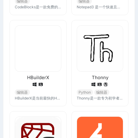
编辑器
编辑器
CodeBlocks是一款免费的、开源的、跨平台 C，C++ 和 Fortran IDE，旨在满足用户最高要求。它具有很高的扩展性和完全可配置的插件功能。
Notepad3 是一个快速且轻量级的基于 Scintilla 的文本编辑器，具有语法高亮功能。它的内存占用很小，但功能强大，足以处理大多数编程作业。
HBuilderX
Thonny
编辑器
Python
编辑器
HBuilderX是当前最快的HTML开发工具，强大的代码助手帮你快速完成开发，最全的语法库和浏览器兼容性数据让浏览器碎片化不再头痛
Thonny是一款专为初学者设计的Python IDE。它内置了Python 3.10，因此您只需要安装并立即开始编程。该应用支持Windows、macOS和Linux平台，可以通过pip install thonny命令或从thonny.org网站下载最新版本来安装