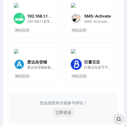
192.168.1.1 路由器设置
SMS-Activate
192.168.1.1是常见路由器设置的登陆入口，点击前往网站即可访问192.168.1.1，如忘记密码，可以尝试重置路由器重新设置密码，通常是长按路由器的reset键，直到指示灯闪烁。
SMS-Activate主要用于提供虚拟手机号以接收短信验证码。这些手机虚拟号码可以用于注册各种在线服务和应用程序，而无需使用个人的真实电话号码。
网站应用
网站应用
爱达杂货铺
巨量百应
爱达杂货铺收集精品网络免费资源、包括免费视频、网盘搜索、软件、网站和各类资源，追剧、看书、听歌、各种学习资料，实用工具等，功能全到说不完，欢迎前来探索。
巨量百应是字节跳动旗下的抖音电商平台，为商家、达人和机构提供了丰富的功能和资源。达人工作台则是内容创作者的得力助手，帮助他们更好地管理内容、分析数据、实现商业变现。
网站应用
网站应用
您必须登录才能参与评论！
立即登录