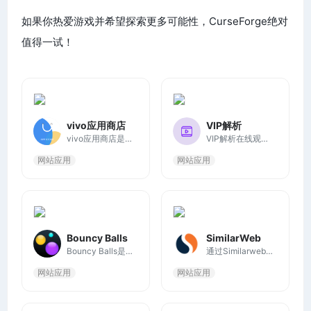
如果你热爱游戏并希望探索更多可能性，CurseForge绝对
值得一试！
vivo应用商店
VIP解析
vivo应用商店是vivo官方团队倾力打造的应用下载及管理平台，为vivo手机用户提供超过40万款免费的应用和游戏。由专业的团队运营，每天为您的爱机推荐最新、最热、最好玩的APP！
VIP解析在线观看指南：首先进入视频网站，找到想要观看的VIP视频，然后复制链接（浏览器上的视频地址），然后将复制的链接地址粘贴到播放框，并点击播放按钮，最后等待解析完成，即可免费观看VIP视频。如果播放失败：1.检查地址是否正确；2.再次点击播放重试；3.选择其它接口
网站应用
网站应用
Bouncy Balls
SimilarWeb
Bouncy Balls是一个免费的课堂噪音水平仪、监控和管理工具。如果你的学生太吵，只要打开网页，弹跳球对麦克风发出的声音做出反应。
通过Similarweb的流量情报免费查看网站的流量分析：一键分析任何网站的统计信息、热门关键词、用户和地理位置等，可以帮助了解竞争对手、行业趋势以及用户行为。
网站应用
网站应用