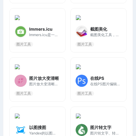
Immers.icu
截图美化
Immers.icu是一个提供相机水印快捷指令合集的网站，允许用户为照片添加各种品牌相机的水印，如徕卡、哈苏、苹果、蔡司、索尼、富士、尼康、佳能等。
截图美化工具，轻松制作手机、电脑或网站的精美截图，你可以调整阴影、位置、背景色、倾斜角和画面比例等，让截图看起来更精美。
图片工具
图片工具
图片放大变清晰
在线PS
图片放大变清晰工具，利用人工智能深度卷积神经网络技术的图片放大服务，它能够实现图片的无损放大，特别适合动漫图像和插图的放大处理。
在线PS图片编辑器允许您编辑照片、应用效果、过滤、添加文本、裁剪或调整图片大小。在浏览器中免费进行在线照片编辑！
图片工具
图片工具
以图搜图
图片转文字
Yandex的以图搜图功能相对于其他搜索引擎来说是非常突出的，可以夸张的说没有它找不到的图片，而且图片质量都很高，只需丢进去一张图片，就会自动分析找到相似的图片以及图片原始出处。
图片转文字、转Excel表格、PDF转Word，点击上方按钮选择图片，将图片拖入此虚线框，从剪切板粘贴截图，最多可选择50张，支持 JPG/PNG/BMP/GIF/SVG 格式