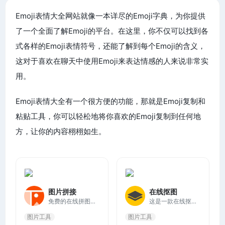
Emoji表情大全网站就像一本详尽的Emoji字典，为你提供
了一个全面了解Emoji的平台。在这里，你不仅可以找到各
式各样的Emoji表情符号，还能了解到每个Emoji的含义，
这对于喜欢在聊天中使用Emoji来表达情感的人来说非常实
用。
Emoji表情大全有一个很方便的功能，那就是Emoji复制和
粘贴工具，你可以轻松地将你喜欢的Emoji复制到任何地
方，让你的内容栩栩如生。
图片拼接
在线抠图
免费的在线拼图网站，提供基础的图片拼接功能，将多张图片按网格或瀑布流风格拼接成一张图。支持无缝拼接，批量添加、拖拽排序等。
这是一款在线抠图工具，轻点一下，即可一键自动去除背景，凭借智能的AI，不要花费数小时手动拾取像素，省去大量的编辑时间。立即上传您的图片试试。
图片工具
图片工具