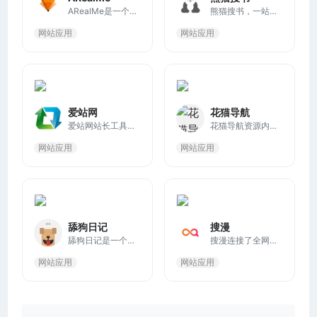
ARealMe是一个提供各种在线测试和测验的网站。它的测试内容非常广泛，包括性格测试、心理测试、能力测试等。这些测试既可以帮助用户更好地了解自己，也可以作为一种娱乐方式。
熊猫搜书，一站式读书学习导航网站，聚合了大部分电子书网站，方便快速导航搜索全网资源，覆盖国内外的电子书，大多书籍都能在这里找到下载。
网站应用
网站应用
爱站网
花猫导航
爱站网站长工具提供网站收录查询和站长查询以及百度权重值查询等多个站长工具，免费查询各种工具，包括有关键词排名查询，百度收录查询等。
花猫导航资源内容覆盖了设计、办公、二次元、学习、AI等领域，并结合收录了以相关网站或服务的教程类、科普类和资讯类的文章，为广大用户提供高效率的上网导航服务。
网站应用
网站应用
舔狗日记
搜漫
舔狗日记是一个以幽默和讽刺为主题的网站，内容主要围绕“舔狗”文化展开。网站通过搞笑的短文和插图，表达了对单恋和不对等爱情关系的调侃。
搜漫连接了全网多个资源丰富的漫画源，为漫画爱好者提供最新最全的漫画资源搜索服务，带你享受一站式看遍全网漫画的极致体验。
网站应用
网站应用