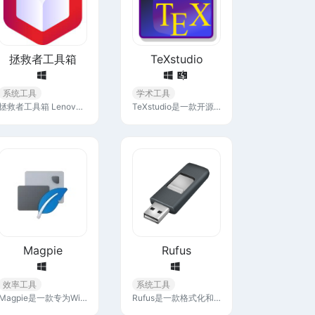
拯救者工具箱
TeXstudio
系统工具
学术工具
拯救者工具箱 Lenovo Legion Toolkit (LLT) 是为联想拯救者系列笔记本打造的轻量化工具箱，可实现原来联想软件如Lenovo Vantage、Legion Zone、联想电脑管家才可实现的功能。
TeXstudio是一款开源LaTeX编辑器，用于编写和管理LaTeX文档，提供语法高亮、代码自动完成、集成查看器、错误检查和各种助手，目标是让编写LaTeX尽可能简单和舒适。
Magpie
Rufus
效率工具
系统工具
Magpie是一款专为Windows设计的轻量级窗口缩放工具。它通过内置多种高效的缩放算法和滤镜，能够提升游戏画质，并且让不支持全屏化的游戏也能实现全屏显示。
Rufus是一款格式化和创建USB启动盘的辅助工具，可以帮助我们轻松创建 USB 启动盘。与其他制作启动盘的工具相比，rufus最大的特点就是简单易用。