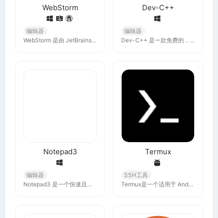
WebStorm
Dev-C++
编辑器
编辑器
WebStorm 是由 JetBrains 公司开发的一款强大的代码编辑器，专为前端开发和网站构建而设计。它支持多种现代前端技术和框架，如 HTML, CSS, JavaScript, TypeScript, Angular, React, Vue.js 等
Dev-C++ 是一款免费的，开源的 Windows 系统集成开发环境 (IDE)。它支持 GCC 基础编译器，如 Mingw、Cygwin 等。这个软件用于写作、编译和执行 C++ 程序。
Notepad3
Termux
编辑器
SSH工具
Notepad3 是一个快速且轻量级的基于 Scintilla 的文本编辑器，具有语法高亮功能。它的内存占用很小，但功能强大，足以处理大多数编程作业。
Termux是一个适用于 Android 的终端模拟器，其环境类似于 Linux 环境。 无需Root或设置即可使用。 Termux 会自动进行最小安装 - 使用 APT 包管理器即可获得其他软件包。