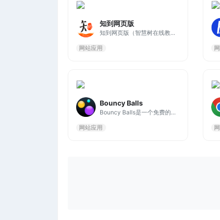
知到网页版
知到网页版（智慧树在线教育平台）致力于推动优质教育资源社会化共享，帮助你成为更好的自己。在这里，你可以畅览海量的优质课程，开启你的在线学习之旅。
网站应用
网
Bouncy Balls
Bouncy Balls是一个免费的课堂噪音水平仪、监控和管理工具。如果你的学生太吵，只要打开网页，弹跳球对麦克风发出的声音做出反应。
网站应用
网