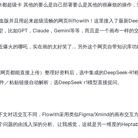
用起来都超级卡 其他的要么是自己部署要么是其他的很麻烦的操作，
1满血版并且用起来超级流畅的网页叫flowith！这里接入了最新D
比如GPT，Claude，Gemini等等，而且是一个画布一样
近爆火的哪吒，实在画的太好笑了… 另外这个网页自带知识库功
Word/网页都能直接上传）整理好资料后，选中集成的DeepSeek
件／粘贴链接自动解析；选DeepSeek r1模型直接提问。
文对话交互不同，Flowith采用类似Figma/Xmind的画
问题的由浅入深的分析。让我感觉，这就是另一维度的Heptaba