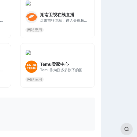
湖南卫视在线直播
这是一个答案之书在线测试网站，只需要先想好问题，然后点击获取答案按钮，你要寻找的答案就会出现。 遇到任何问题，你都可以打开它。
点击前往网站，进入央视频免费观看湖南卫视在线直播，央视频布局简洁而清晰，不仅资源丰富，而且操作便捷，直播画面的清晰度很高，色彩鲜艳，细节丰富，观看体验非常好。
网站应用
Temu卖家中心
电影狗，专业的电影搜索引擎网站；用户通过电影名、演员、导演、电视剧、动漫等关键词进行搜索，直达电影资源站，让电影搜索更高效、更便捷、更精准！
Temu作为拼多多旗下的国际电商平台，在国内开通了跨境卖家中心入驻入口，为商家提供了一个全新的出海机会，可以前往官网了解入驻流程、政策和功能。
网站应用