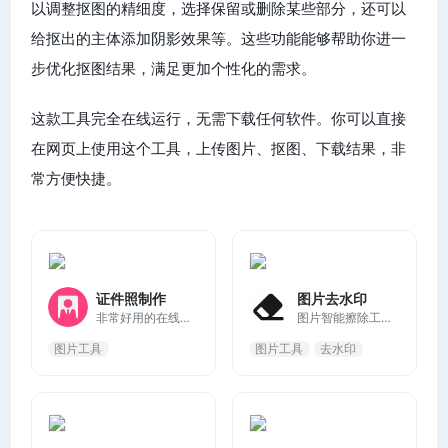
以调整抠图的精细度，选择保留或删除某些部分，还可以
给抠出的主体添加阴影效果等。这些功能能够帮助你进一
步优化抠图结果，满足更加个性化的需求。
这款工具完全在线运行，无需下载任何软件。你可以直接
在网页上使用这个工具，上传图片、抠图、下载结果，非
常方便快捷。
证件照制作
图片去水印
非常好用的在线证件照生成器。只需上传一张生活照就能快速裁剪成一寸，两寸证件照。智能抠图更换证件照底色甚至替换服装。需要证件照确又不想跑照相馆？这款工具可以帮到你
图片智能擦除工具，可以帮助用户轻松去除图片中的不想要的元素，无论是水印、Logo还是背景中的人群，都能智能地擦除并恢复背景，让图片看起来更加完美。
图片工具
图片工具
去水印