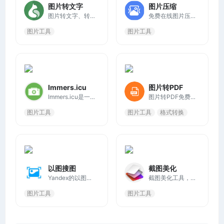
图片转文字
图片压缩
图片转文字、转Excel表格、PDF转Word，点击上方按钮选择图片，将图片拖入此虚线框，从剪切板粘贴截图，最多可选择50张，支持 JPG/PNG/BMP/GIF/SVG 格式
免费在线图片压缩工具，可批量压缩图片，支持JPG/JPEG/PNG/WEBP/GIF/SVG/AVIF等格式，支持调整图片尺寸，设置输出格式等压缩配置。
图片工具
图片工具
Immers.icu
图片转PDF
Immers.icu是一个提供相机水印快捷指令合集的网站，允许用户为照片添加各种品牌相机的水印，如徕卡、哈苏、苹果、蔡司、索尼、富士、尼康、佳能等。
图片转PDF免费转换器可以将JPG、GIF、BMP、PNG和TIFF等格式的图片转换为PDF文件。您可以自定义PDF的尺寸、方向和页边距，在线使用，无需下载或注册。
图片工具
图片工具
格式转换
以图搜图
截图美化
Yandex的以图搜图功能相对于其他搜索引擎来说是非常突出的，可以夸张的说没有它找不到的图片，而且图片质量都很高，只需丢进去一张图片，就会自动分析找到相似的图片以及图片原始出处。
截图美化工具，轻松制作手机、电脑或网站的精美截图，你可以调整阴影、位置、背景色、倾斜角和画面比例等，让截图看起来更精美。
图片工具
图片工具