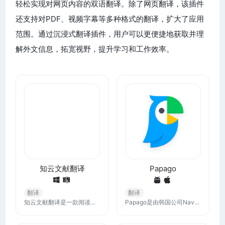
轻松实现对网页内容的双语翻译。除了网页翻译，该插件
还支持对PDF、视频字幕等多种格式的翻译，扩大了应用
范围。通过沉浸式翻译插件，用户可以更便捷地获取并理
解外文信息，拓宽视野，提升学习和工作效率。
知云文献翻译
Papago
翻译
翻译
知云文献翻译是一款阅读翻译一体化软件，自带PDF阅读器，选中即可翻译，无需复制，特色翻译引擎，内置谷歌生物医学专用翻译引擎，可进行学术术语优化。
Papago是由韩国公司Naver开发的翻译工具，广泛用于东亚国家。支持文本翻译、语音翻译、对话翻译和图片翻译。在韩语日语和中文之间的翻译表现良好，适合日常沟通和旅游。