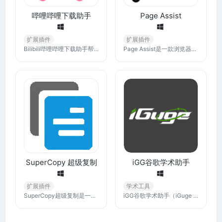
哔哩哔哩下载助手
Page Assist
扩展插件
扩展插件
Bilibili哔哩哔哩下载助手帮助你下载你能在B站网站播放的视频（所以前提是你能在网站上播放），适用于某些番剧可以看却不能离线缓存的场景
Page Assist是一款浏览器插件，可为您的本地 AI 模型提供侧边栏和 Web UI。它允许您从任何网页与您的模型进行交互。下载完后，拖动文件到浏览器扩展管理页面安装即可。
SuperCopy 超级复制
iGG谷歌学术助手
扩展插件
学术工具
SuperCopy超级复制是一款用于解决特定网页上文字复制受限问题的浏览器插件。在浏览有些网页时，当你无法复制其中的部分文字时，SuperCopy插件可以轻松解决！
iGG谷歌学术助手（iGuge Helper）为广大科研及医务工作者、高校学生提供谷歌学术文献、期刊等资料产品的查询与加速访问。您可以从一个位置搜索众多学科和资料来源，帮助您在整个学术领域中确定相关性最强的研究。